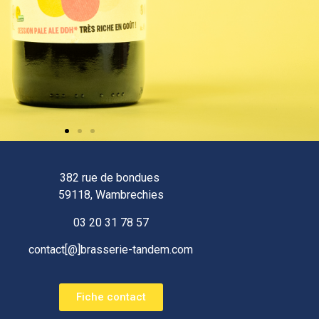
382 rue de bondues
59118, Wambrechies
03 20 31 78 57
contact[@]brasserie-tandem.com
Fiche contact