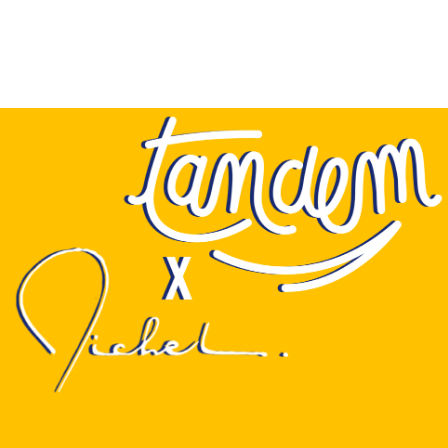
BIÈRES
BAR / BOUTIQUE / SERVICES
OÙ N
IL ETAIT UNE FOIS TANDEM
CONTACTEZ