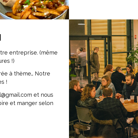
N
tre entreprise. (même
ures !)
irée à thème… Notre
s !
el@gmail.com et nous
oire et manger selon